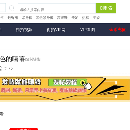
搜 索
黑丝
包臀裙
紧身裤
黑色紧身裤
高跟鞋
美足
热裤
坐姿
拍
街拍视频
街拍VIP网
VIP看图
金币充值
是白色的嘻嘻
[复制链接]
观看