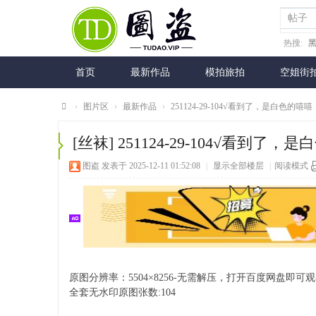
帖子
热搜:
首页
最新作品
模拍旅拍
空姐街
›
图片区
›
最新作品
›
251124-29-104√看到了，是白色的嘻嘻
图
[丝袜]
251124-29-104√看到了，
盗
图盗
发表于 2025-12-11 01:52:08
|
显示全部楼层
|
阅读模式
网
原图分辨率：5504×8256-无需解压，打开百度网盘即可
全套无水印原图张数:104