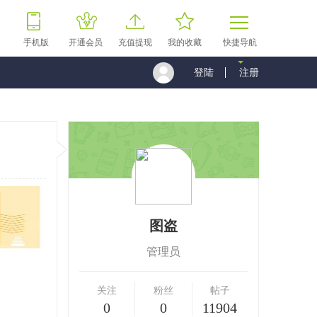
手机版
开通会员
充值提现
我的收藏
快捷导航
登陆
注册
图盗
管理员
关注
粉丝
帖子
0
0
11904