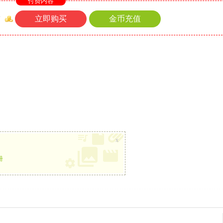
付费内容
立即购买
金币充值
币
x
册